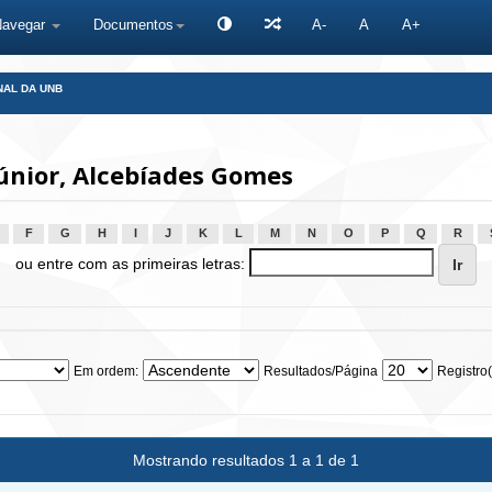
Navegar
Documentos
A-
A
A+
NAL DA UNB
únior, Alcebíades Gomes
F
G
H
I
J
K
L
M
N
O
P
Q
R
ou entre com as primeiras letras:
Em ordem:
Resultados/Página
Registro(
Mostrando resultados 1 a 1 de 1