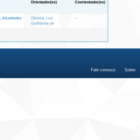
Orientador(es)
Coorientador(es)
r, Alcebíades
Oliveira, Luiz
-
Guilherme de
Fale conosco
Sobre