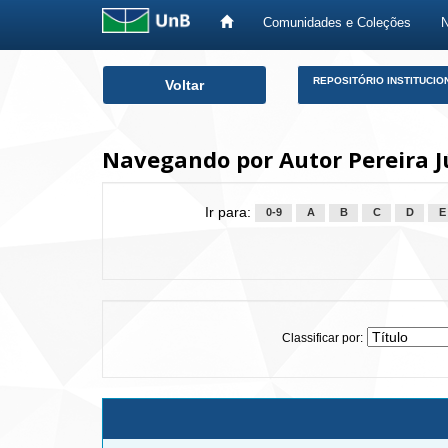
Comunidades e Coleções
Skip
REPOSITÓRIO INSTITUCIO
Voltar
navigation
Navegando por Autor Pereira J
Ir para:
0-9
A
B
C
D
E
Classificar por: