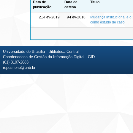
Data de
Data de
Título
publicação
defesa
21-Fev-2019
9-Fev-2018
Mudança institucional e o 
como estudo de caso
Universidade de Brasília - Biblioteca Central
Coordenadoria de Gestão da Informação Digital - GID
(61) 3107-2683
repositorio@unb.br