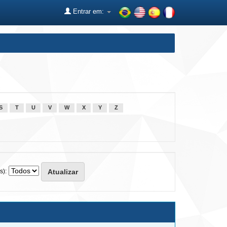
Entrar em:
S
T
U
V
W
X
Y
Z
s):