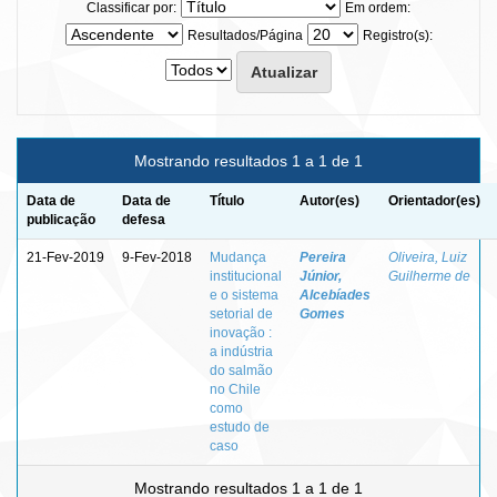
Classificar por:
Em ordem:
Resultados/Página
Registro(s):
Mostrando resultados 1 a 1 de 1
Data de
Data de
Título
Autor(es)
Orientador(es)
publicação
defesa
21-Fev-2019
9-Fev-2018
Mudança
Pereira
Oliveira, Luiz
institucional
Júnior,
Guilherme de
e o sistema
Alcebíades
setorial de
Gomes
inovação :
a indústria
do salmão
no Chile
como
estudo de
caso
Mostrando resultados 1 a 1 de 1