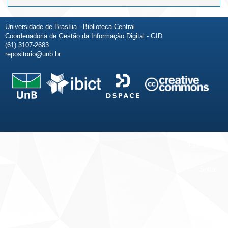
Universidade de Brasília - Biblioteca Central
Coordenadoria de Gestão da Informação Digital - GID
(61) 3107-2683
repositorio@unb.br
Fale conosco
Sobre