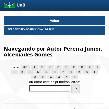
Skip
Voltar
navigation
REPOSITÓRIO INSTITUCIONAL DA UNB
Navegando por Autor Pereira Júnior,
Alcebíades Gomes
Ir para:
0-9
A
B
C
D
E
F
G
H
I
J
K
L
M
N
O
P
Q
R
S
T
U
V
W
X
Y
Z
ou entre com as primeiras letras: