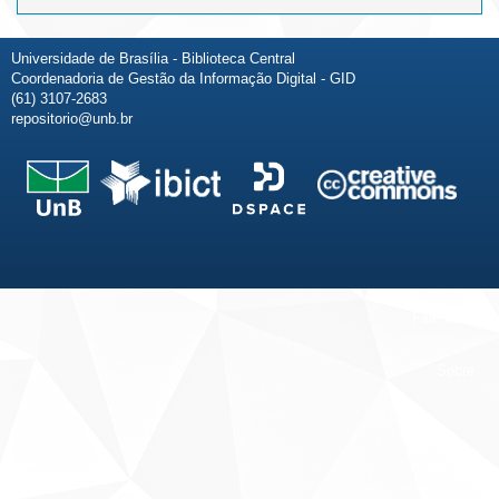
Universidade de Brasília - Biblioteca Central
Coordenadoria de Gestão da Informação Digital - GID
(61) 3107-2683
repositorio@unb.br
Fale conosco
Sobre