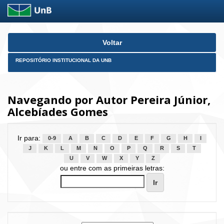
Skip
Voltar
navigation
REPOSITÓRIO INSTITUCIONAL DA UNB
Navegando por Autor Pereira Júnior,
Alcebíades Gomes
Ir para:
0-9
A
B
C
D
E
F
G
H
I
J
K
L
M
N
O
P
Q
R
S
T
U
V
W
X
Y
Z
ou entre com as primeiras letras: