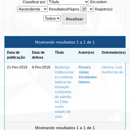
Classificar por:
Em ordem:
Resultados/Página
Registro(s):
Mostrando resultados 1 a 1 de 1
Data de
Data de
Título
Autor(es)
Orientador(es)
publicação
defesa
21-Fev-2019
9-Fev-2018
Mudança
Pereira
Oliveira, Luiz
institucional
Júnior,
Guilherme de
e o sistema
Alcebíades
setorial de
Gomes
inovação :
a indústria
do salmão
no Chile
como
estudo de
caso
Mostrando resultados 1 a 1 de 1