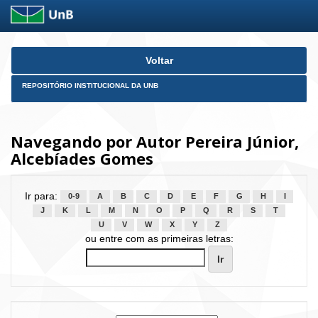
Skip
Voltar
navigation
REPOSITÓRIO INSTITUCIONAL DA UNB
Navegando por Autor Pereira Júnior,
Alcebíades Gomes
Ir para:
0-9
A
B
C
D
E
F
G
H
I
J
K
L
M
N
O
P
Q
R
S
T
U
V
W
X
Y
Z
ou entre com as primeiras letras: