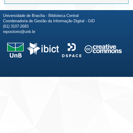
Universidade de Brasília - Biblioteca Central
Coordenadoria de Gestão da Informação Digital - GID
(61) 3107-2683
repositorio@unb.br
Fale conosco
Sobre