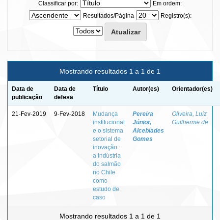
Classificar por:
Em ordem:
Resultados/Página
Registro(s):
Mostrando resultados 1 a 1 de 1
Data de
Data de
Título
Autor(es)
Orientador(es)
publicação
defesa
21-Fev-2019
9-Fev-2018
Mudança
Pereira
Oliveira, Luiz
institucional
Júnior,
Guilherme de
e o sistema
Alcebíades
setorial de
Gomes
inovação :
a indústria
do salmão
no Chile
como
estudo de
caso
Mostrando resultados 1 a 1 de 1