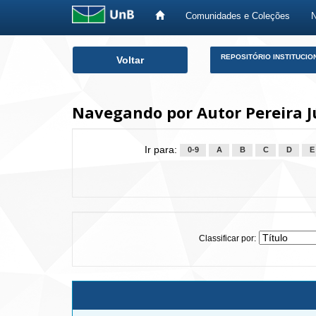
Comunidades e Coleções
Skip
REPOSITÓRIO INSTITUCIO
Voltar
navigation
Navegando por Autor Pereira J
Ir para:
0-9
A
B
C
D
E
Classificar por: