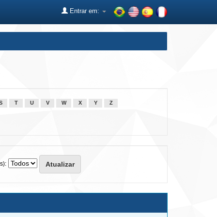
Entrar em:
S
T
U
V
W
X
Y
Z
s):