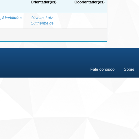
Orientador(es)
Coorientador(es)
r, Alcebíades
Oliveira, Luiz
-
Guilherme de
Fale conosco
Sobre