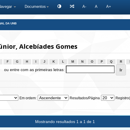
Navegar
Documentos
A-
A
A+
NAL DA UNB
únior, Alcebíades Gomes
F
G
H
I
J
K
L
M
N
O
P
Q
R
ou entre com as primeiras letras:
Em ordem:
Resultados/Página
Registro(
Mostrando resultados 1 a 1 de 1