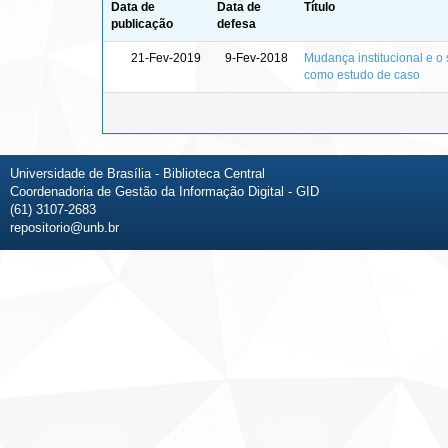
Data de
Data de
Título
publicação
defesa
21-Fev-2019
9-Fev-2018
Mudança institucional e o 
como estudo de caso
Universidade de Brasília - Biblioteca Central
Coordenadoria de Gestão da Informação Digital - GID
(61) 3107-2683
repositorio@unb.br