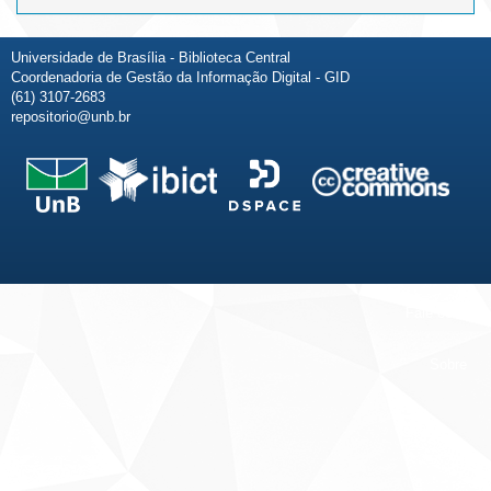
Universidade de Brasília - Biblioteca Central
Coordenadoria de Gestão da Informação Digital - GID
(61) 3107-2683
repositorio@unb.br
Fale conosco
Sobre