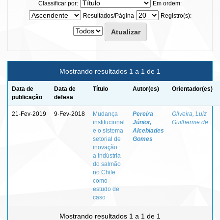
Classificar por:
Em ordem:
Resultados/Página
Registro(s):
Mostrando resultados 1 a 1 de 1
Data de
Data de
Título
Autor(es)
Orientador(es)
publicação
defesa
21-Fev-2019
9-Fev-2018
Mudança
Pereira
Oliveira, Luiz
institucional
Júnior,
Guilherme de
e o sistema
Alcebíades
setorial de
Gomes
inovação :
a indústria
do salmão
no Chile
como
estudo de
caso
Mostrando resultados 1 a 1 de 1