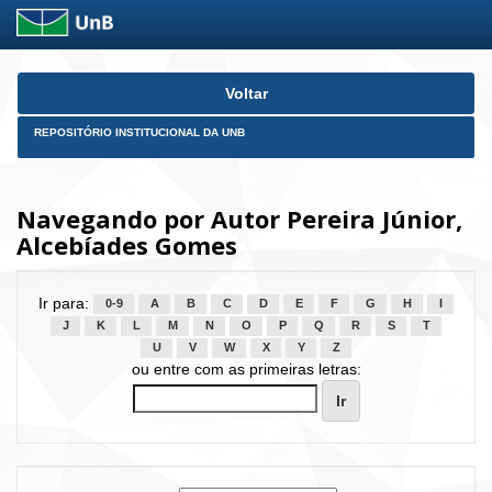
Skip
Voltar
navigation
REPOSITÓRIO INSTITUCIONAL DA UNB
Navegando por Autor Pereira Júnior,
Alcebíades Gomes
Ir para:
0-9
A
B
C
D
E
F
G
H
I
J
K
L
M
N
O
P
Q
R
S
T
U
V
W
X
Y
Z
ou entre com as primeiras letras: