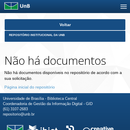
Skip
Voltar
navigation
REPOSITÓRIO INSTITUCIONAL DA UNB
Não há documentos
Não há documentos disponíveis no repositório de acordo com a
sua solicitação.
Página inicial do repositório
Universidade de Brasília - Biblioteca Central
Coordenadoria de Gestão da Informação Digital - GID
(61) 3107-2683
repositorio@unb.br