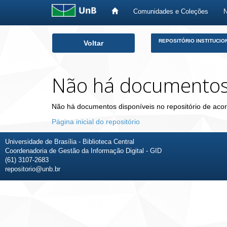
Comunidades e Coleções
Skip
REPOSITÓRIO INSTITUCIO
Voltar
navigation
Não há documento
Não há documentos disponíveis no repositório de acor
Página inicial do repositório
Universidade de Brasília - Biblioteca Central
Coordenadoria de Gestão da Informação Digital - GID
(61) 3107-2683
repositorio@unb.br