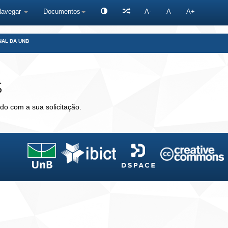
Navegar
Documentos
A-
A
A+
NAL DA UNB
s
do com a sua solicitação.