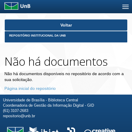
Skip
Voltar
navigation
REPOSITÓRIO INSTITUCIONAL DA UNB
Não há documentos
Não há documentos disponíveis no repositório de acordo com a
sua solicitação.
Página inicial do repositório
Universidade de Brasília - Biblioteca Central
Coordenadoria de Gestão da Informação Digital - GID
(61) 3107-2683
repositorio@unb.br