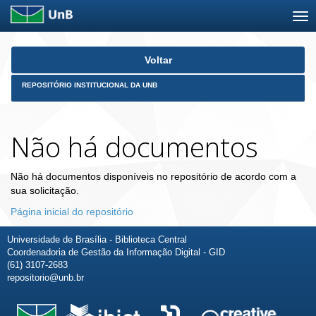
Skip
Voltar
navigation
REPOSITÓRIO INSTITUCIONAL DA UNB
Não há documentos
Não há documentos disponíveis no repositório de acordo com a
sua solicitação.
Página inicial do repositório
Universidade de Brasília - Biblioteca Central
Coordenadoria de Gestão da Informação Digital - GID
(61) 3107-2683
repositorio@unb.br