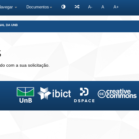
Navegar
Documentos
A-
A
A+
NAL DA UNB
s
do com a sua solicitação.