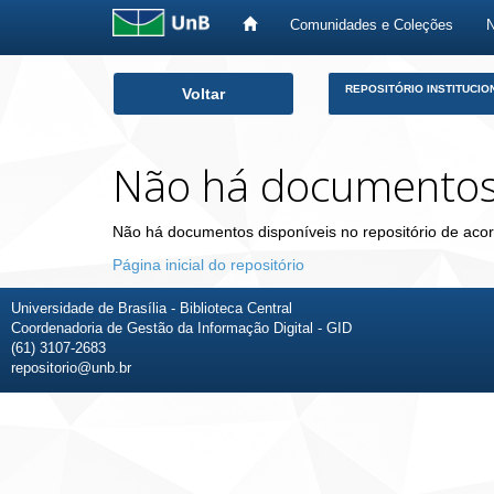
Comunidades e Coleções
Skip
REPOSITÓRIO INSTITUCIO
Voltar
navigation
Não há documento
Não há documentos disponíveis no repositório de acor
Página inicial do repositório
Universidade de Brasília - Biblioteca Central
Coordenadoria de Gestão da Informação Digital - GID
(61) 3107-2683
repositorio@unb.br