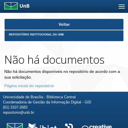
Skip
Voltar
navigation
REPOSITÓRIO INSTITUCIONAL DA UNB
Não há documentos
Não há documentos disponíveis no repositório de acordo com a
sua solicitação.
Página inicial do repositório
Universidade de Brasília - Biblioteca Central
Coordenadoria de Gestão da Informação Digital - GID
(61) 3107-2683
repositorio@unb.br