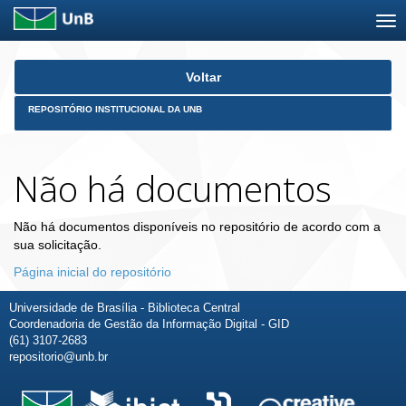
Skip
Voltar
navigation
REPOSITÓRIO INSTITUCIONAL DA UNB
Não há documentos
Não há documentos disponíveis no repositório de acordo com a
sua solicitação.
Página inicial do repositório
Universidade de Brasília - Biblioteca Central
Coordenadoria de Gestão da Informação Digital - GID
(61) 3107-2683
repositorio@unb.br