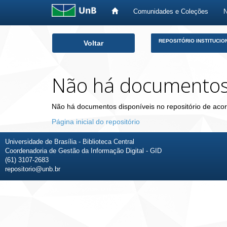
Comunidades e Coleções
Skip
REPOSITÓRIO INSTITUCIO
Voltar
navigation
Não há documento
Não há documentos disponíveis no repositório de acor
Página inicial do repositório
Universidade de Brasília - Biblioteca Central
Coordenadoria de Gestão da Informação Digital - GID
(61) 3107-2683
repositorio@unb.br