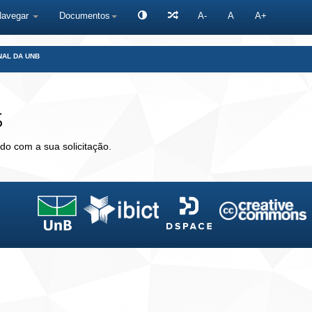
Navegar
Documentos
A-
A
A+
NAL DA UNB
s
do com a sua solicitação.