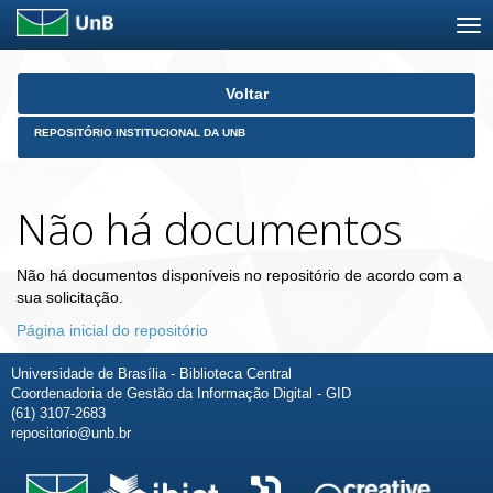
Skip
Voltar
navigation
REPOSITÓRIO INSTITUCIONAL DA UNB
Não há documentos
Não há documentos disponíveis no repositório de acordo com a
sua solicitação.
Página inicial do repositório
Universidade de Brasília - Biblioteca Central
Coordenadoria de Gestão da Informação Digital - GID
(61) 3107-2683
repositorio@unb.br