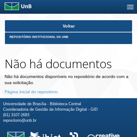
Skip
Voltar
navigation
REPOSITÓRIO INSTITUCIONAL DA UNB
Não há documentos
Não há documentos disponíveis no repositório de acordo com a
sua solicitação.
Página inicial do repositório
Universidade de Brasília - Biblioteca Central
Coordenadoria de Gestão da Informação Digital - GID
(61) 3107-2683
repositorio@unb.br