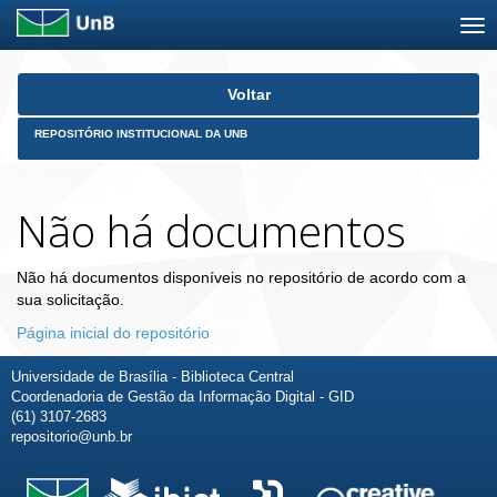
Skip
Voltar
navigation
REPOSITÓRIO INSTITUCIONAL DA UNB
Não há documentos
Não há documentos disponíveis no repositório de acordo com a
sua solicitação.
Página inicial do repositório
Universidade de Brasília - Biblioteca Central
Coordenadoria de Gestão da Informação Digital - GID
(61) 3107-2683
repositorio@unb.br