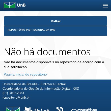
Skip
Voltar
navigation
REPOSITÓRIO INSTITUCIONAL DA UNB
Não há documentos
Não há documentos disponíveis no repositório de acordo com a
sua solicitação.
Página inicial do repositório
Universidade de Brasília - Biblioteca Central
Coordenadoria de Gestão da Informação Digital - GID
(61) 3107-2683
repositorio@unb.br