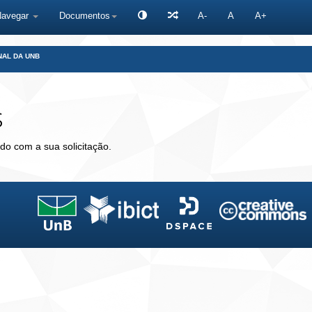
Navegar
Documentos
A-
A
A+
NAL DA UNB
s
do com a sua solicitação.