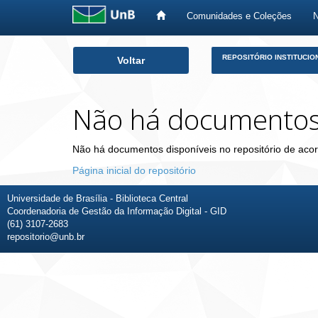
Comunidades e Coleções
Skip
REPOSITÓRIO INSTITUCIO
Voltar
navigation
Não há documento
Não há documentos disponíveis no repositório de acor
Página inicial do repositório
Universidade de Brasília - Biblioteca Central
Coordenadoria de Gestão da Informação Digital - GID
(61) 3107-2683
repositorio@unb.br