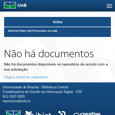
Skip
Voltar
navigation
REPOSITÓRIO INSTITUCIONAL DA UNB
Não há documentos
Não há documentos disponíveis no repositório de acordo com a
sua solicitação.
Página inicial do repositório
Universidade de Brasília - Biblioteca Central
Coordenadoria de Gestão da Informação Digital - GID
(61) 3107-2683
repositorio@unb.br