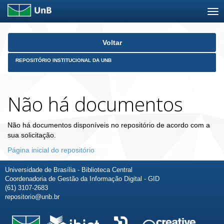
Skip
Voltar
navigation
REPOSITÓRIO INSTITUCIONAL DA UNB
Não há documentos
Não há documentos disponíveis no repositório de acordo com a
sua solicitação.
Página inicial do repositório
Universidade de Brasília - Biblioteca Central
Coordenadoria de Gestão da Informação Digital - GID
(61) 3107-2683
repositorio@unb.br