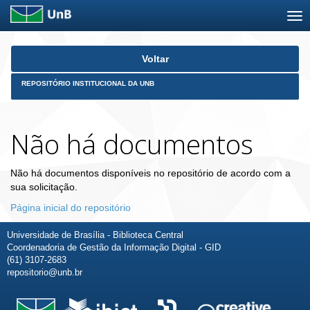
Skip
Voltar
navigation
REPOSITÓRIO INSTITUCIONAL DA UNB
Não há documentos
Não há documentos disponíveis no repositório de acordo com a
sua solicitação.
Página inicial do repositório
Universidade de Brasília - Biblioteca Central
Coordenadoria de Gestão da Informação Digital - GID
(61) 3107-2683
repositorio@unb.br