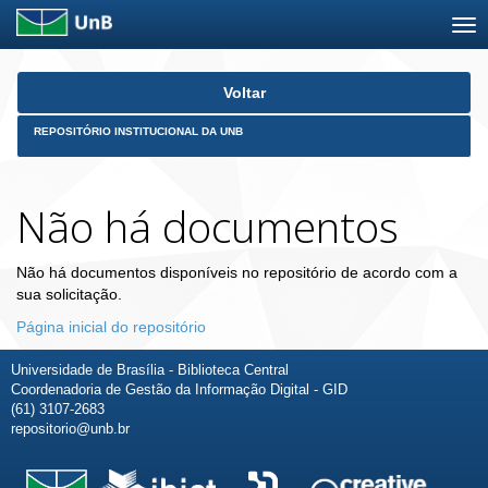
Skip
Voltar
navigation
REPOSITÓRIO INSTITUCIONAL DA UNB
Não há documentos
Não há documentos disponíveis no repositório de acordo com a
sua solicitação.
Página inicial do repositório
Universidade de Brasília - Biblioteca Central
Coordenadoria de Gestão da Informação Digital - GID
(61) 3107-2683
repositorio@unb.br