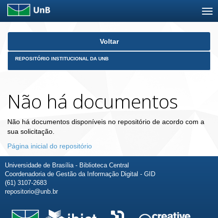
Skip
Voltar
navigation
REPOSITÓRIO INSTITUCIONAL DA UNB
Não há documentos
Não há documentos disponíveis no repositório de acordo com a
sua solicitação.
Página inicial do repositório
Universidade de Brasília - Biblioteca Central
Coordenadoria de Gestão da Informação Digital - GID
(61) 3107-2683
repositorio@unb.br