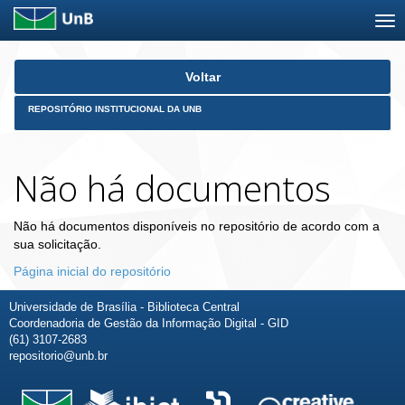
Skip
Voltar
navigation
REPOSITÓRIO INSTITUCIONAL DA UNB
Não há documentos
Não há documentos disponíveis no repositório de acordo com a
sua solicitação.
Página inicial do repositório
Universidade de Brasília - Biblioteca Central
Coordenadoria de Gestão da Informação Digital - GID
(61) 3107-2683
repositorio@unb.br