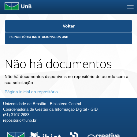
Skip
Voltar
navigation
REPOSITÓRIO INSTITUCIONAL DA UNB
Não há documentos
Não há documentos disponíveis no repositório de acordo com a
sua solicitação.
Página inicial do repositório
Universidade de Brasília - Biblioteca Central
Coordenadoria de Gestão da Informação Digital - GID
(61) 3107-2683
repositorio@unb.br