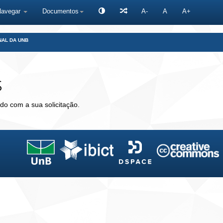
Navegar
Documentos
A-
A
A+
NAL DA UNB
s
do com a sua solicitação.