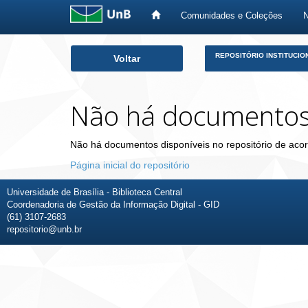
Comunidades e Coleções
Skip
REPOSITÓRIO INSTITUCIO
Voltar
navigation
Não há documento
Não há documentos disponíveis no repositório de acor
Página inicial do repositório
Universidade de Brasília - Biblioteca Central
Coordenadoria de Gestão da Informação Digital - GID
(61) 3107-2683
repositorio@unb.br