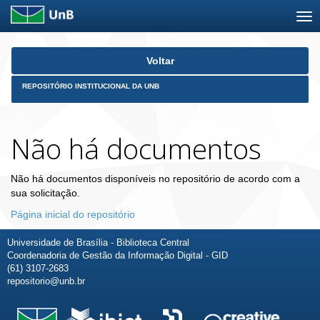
Skip
Voltar
navigation
REPOSITÓRIO INSTITUCIONAL DA UNB
Não há documentos
Não há documentos disponíveis no repositório de acordo com a
sua solicitação.
Página inicial do repositório
Universidade de Brasília - Biblioteca Central
Coordenadoria de Gestão da Informação Digital - GID
(61) 3107-2683
repositorio@unb.br