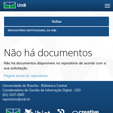
Skip
Voltar
navigation
REPOSITÓRIO INSTITUCIONAL DA UNB
Não há documentos
Não há documentos disponíveis no repositório de acordo com a
sua solicitação.
Página inicial do repositório
Universidade de Brasília - Biblioteca Central
Coordenadoria de Gestão da Informação Digital - GID
(61) 3107-2683
repositorio@unb.br