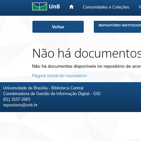
Comunidades e Coleções
Skip
REPOSITÓRIO INSTITUCIO
Voltar
navigation
Não há documento
Não há documentos disponíveis no repositório de acor
Página inicial do repositório
Universidade de Brasília - Biblioteca Central
Coordenadoria de Gestão da Informação Digital - GID
(61) 3107-2683
repositorio@unb.br