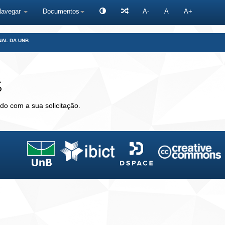
Navegar
Documentos
A-
A
A+
NAL DA UNB
s
do com a sua solicitação.