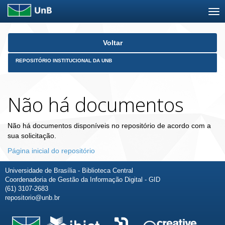
Skip
Voltar
navigation
REPOSITÓRIO INSTITUCIONAL DA UNB
Não há documentos
Não há documentos disponíveis no repositório de acordo com a
sua solicitação.
Página inicial do repositório
Universidade de Brasília - Biblioteca Central
Coordenadoria de Gestão da Informação Digital - GID
(61) 3107-2683
repositorio@unb.br