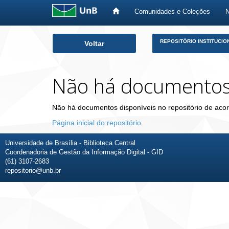
Comunidades e Coleções
Skip
REPOSITÓRIO INSTITUCIO
Voltar
navigation
Não há documento
Não há documentos disponíveis no repositório de acor
Página inicial do repositório
Universidade de Brasília - Biblioteca Central
Coordenadoria de Gestão da Informação Digital - GID
(61) 3107-2683
repositorio@unb.br