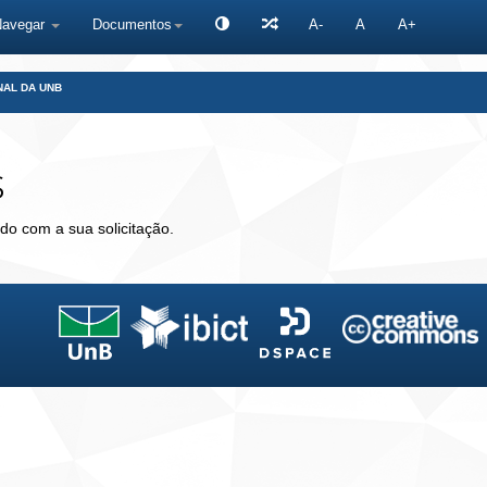
Navegar
Documentos
A-
A
A+
NAL DA UNB
s
do com a sua solicitação.