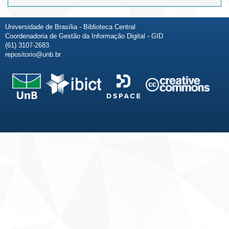
Universidade de Brasília - Biblioteca Central
Coordenadoria de Gestão da Informação Digital - GID
(61) 3107-2683
repositorio@unb.br
Fale conosco
Sobre