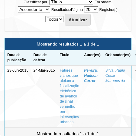
Classificar por:
Em ordem:
Resultados/Página
Registro(s):
Mostrando resultados 1 a 1 de 1
Data de
Data de
Título
Autor(es)
Orientador(es)
publicação
defesa
23-Jun-2015
24-Mar-2015
Fatores
Pereira,
Silva, Paulo
viários que
Hudson
César
afetam a
Carrer
Marques da
fiscalização
eletrônica
de avanço
de sinal
vermelho
em
interseções
urbanas
Mostrando resultados 1 a 1 de 1