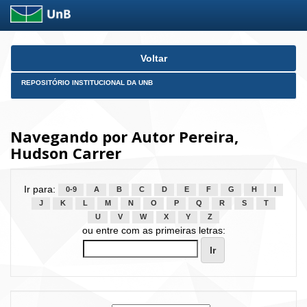
Skip
Voltar
navigation
REPOSITÓRIO INSTITUCIONAL DA UNB
Navegando por Autor Pereira,
Hudson Carrer
Ir para:
0-9
A
B
C
D
E
F
G
H
I
J
K
L
M
N
O
P
Q
R
S
T
U
V
W
X
Y
Z
ou entre com as primeiras letras: