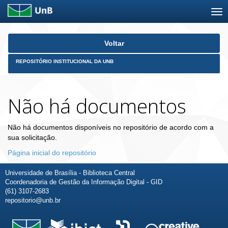
Skip
Voltar
navigation
REPOSITÓRIO INSTITUCIONAL DA UNB
Não há documentos
Não há documentos disponíveis no repositório de acordo com a
sua solicitação.
Página inicial do repositório
Universidade de Brasília - Biblioteca Central
Coordenadoria de Gestão da Informação Digital - GID
(61) 3107-2683
repositorio@unb.br