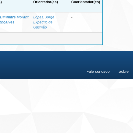
)
Orientador(es)
Coorientador(es)
 Dimmitre Morant
Lopes, Jorge
-
Gonçalves
Expedito de
Gusmão
Fale conosco
Sobre