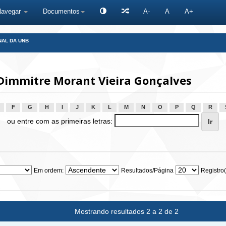
Navegar
Documentos
A-
A
A+
NAL DA UNB
Dimmitre Morant Vieira Gonçalves
F
G
H
I
J
K
L
M
N
O
P
Q
R
ou entre com as primeiras letras:
Em ordem:
Resultados/Página
Registro(
Mostrando resultados 2 a 2 de 2