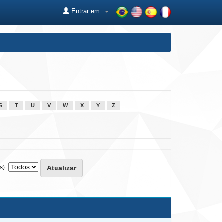
Entrar em:
S
T
U
V
W
X
Y
Z
s):