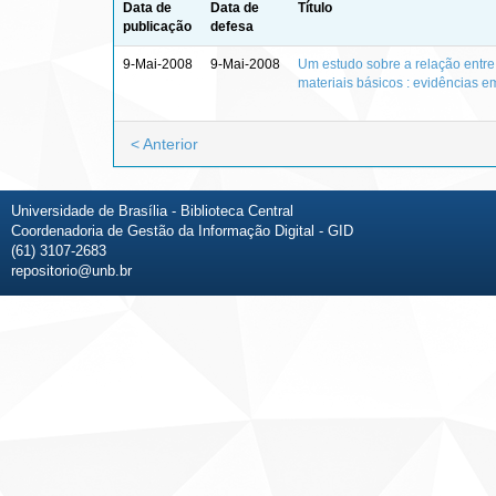
Data de
Data de
Título
publicação
defesa
9-Mai-2008
9-Mai-2008
Um estudo sobre a relação entre 
materiais básicos : evidências e
< Anterior
Universidade de Brasília - Biblioteca Central
Coordenadoria de Gestão da Informação Digital - GID
(61) 3107-2683
repositorio@unb.br