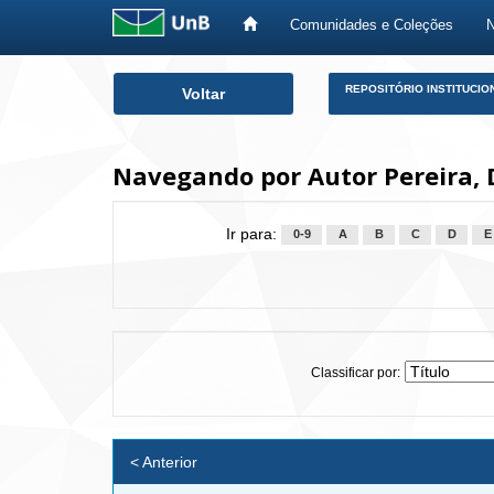
Comunidades e Coleções
Skip
REPOSITÓRIO INSTITUCIO
Voltar
navigation
Navegando por Autor Pereira, 
Ir para:
0-9
A
B
C
D
E
Classificar por:
< Anterior