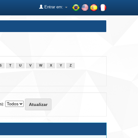
Entrar em:
S
T
U
V
W
X
Y
Z
s):