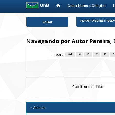
Comunidades e Coleções
Skip
REPOSITÓRIO INSTITUCIO
Voltar
navigation
Navegando por Autor Pereira, 
Ir para:
0-9
A
B
C
D
E
Classificar por:
< Anterior