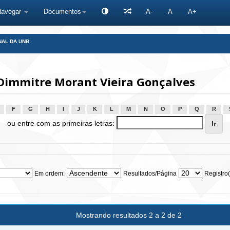
Navegar
Documentos
A-
A
A+
NAL DA UNB
Dimmitre Morant Vieira Gonçalves
F
G
H
I
J
K
L
M
N
O
P
Q
R
ou entre com as primeiras letras:
Em ordem:
Resultados/Página
Registro(
Mostrando resultados 2 a 2 de 2