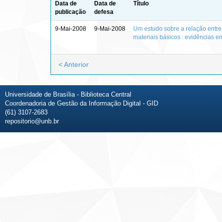
Data de
Data de
Título
publicação
defesa
9-Mai-2008
9-Mai-2008
Um estudo sobre a relação entre 
materiais básicos : evidências e
< Anterior
Universidade de Brasília - Biblioteca Central
Coordenadoria de Gestão da Informação Digital - GID
(61) 3107-2683
repositorio@unb.br