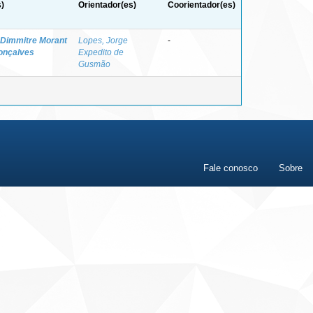
)
Orientador(es)
Coorientador(es)
 Dimmitre Morant
Lopes, Jorge
-
Gonçalves
Expedito de
Gusmão
Fale conosco
Sobre