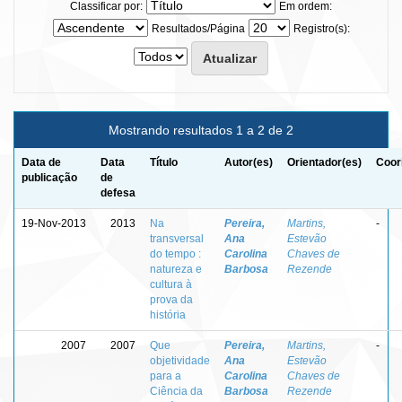
Classificar por:
Em ordem:
Resultados/Página
Registro(s):
Mostrando resultados 1 a 2 de 2
Data de
Data
Título
Autor(es)
Orientador(es)
Coor
publicação
de
defesa
19-Nov-2013
2013
Na
Pereira,
Martins,
-
transversal
Ana
Estevão
do tempo :
Carolina
Chaves de
natureza e
Barbosa
Rezende
cultura à
prova da
história
2007
2007
Que
Pereira,
Martins,
-
objetividade
Ana
Estevão
para a
Carolina
Chaves de
Ciência da
Barbosa
Rezende