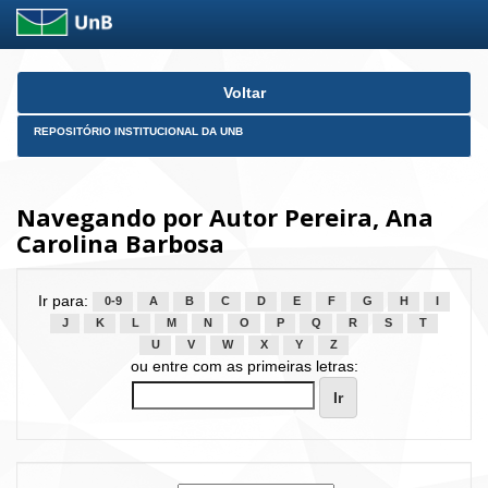
Skip
Voltar
navigation
REPOSITÓRIO INSTITUCIONAL DA UNB
Navegando por Autor Pereira, Ana
Carolina Barbosa
Ir para:
0-9
A
B
C
D
E
F
G
H
I
J
K
L
M
N
O
P
Q
R
S
T
U
V
W
X
Y
Z
ou entre com as primeiras letras: