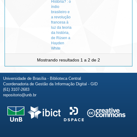
História? : o
índio
brasileiro e
a revolução
francesa à
luz da teoria
da história,
de Rüsen a
Hayden
White
Mostrando resultados 1 a 2 de 2
Universidade de Brasília - Biblioteca Central
Coordenadoria de Gestão da Informação Digital - GID
(61) 3107-2683
repositorio@unb.br