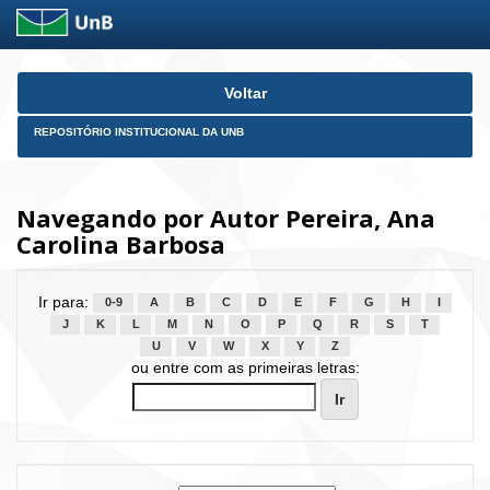
Skip
Voltar
navigation
REPOSITÓRIO INSTITUCIONAL DA UNB
Navegando por Autor Pereira, Ana
Carolina Barbosa
Ir para:
0-9
A
B
C
D
E
F
G
H
I
J
K
L
M
N
O
P
Q
R
S
T
U
V
W
X
Y
Z
ou entre com as primeiras letras: