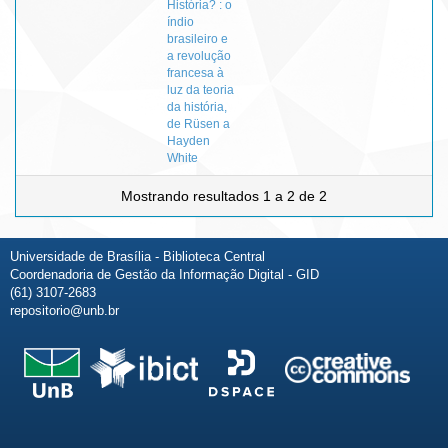
História? : o
índio
brasileiro e
a revolução
francesa à
luz da teoria
da história,
de Rüsen a
Hayden
White
Mostrando resultados 1 a 2 de 2
Universidade de Brasília - Biblioteca Central
Coordenadoria de Gestão da Informação Digital - GID
(61) 3107-2683
repositorio@unb.br