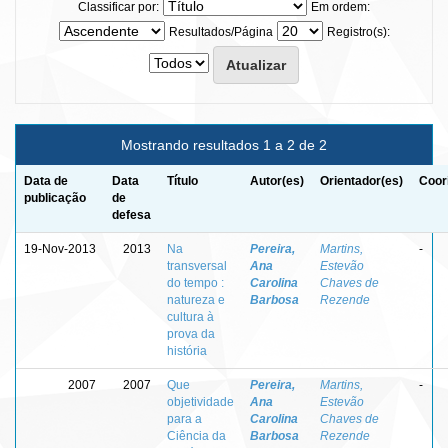
Classificar por:
Em ordem:
Resultados/Página
Registro(s):
Mostrando resultados 1 a 2 de 2
Data de
Data
Título
Autor(es)
Orientador(es)
Coor
publicação
de
defesa
19-Nov-2013
2013
Na
Pereira,
Martins,
-
transversal
Ana
Estevão
do tempo :
Carolina
Chaves de
natureza e
Barbosa
Rezende
cultura à
prova da
história
2007
2007
Que
Pereira,
Martins,
-
objetividade
Ana
Estevão
para a
Carolina
Chaves de
Ciência da
Barbosa
Rezende