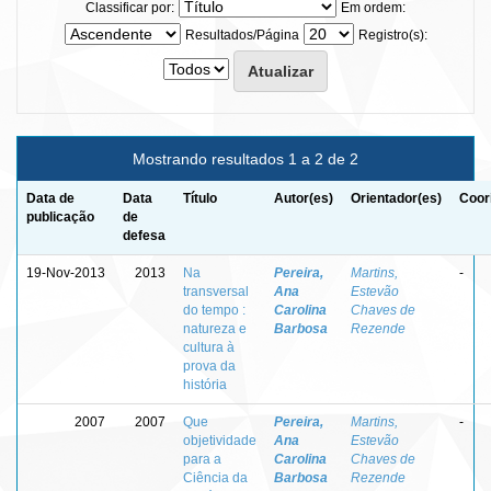
Classificar por:
Em ordem:
Resultados/Página
Registro(s):
Mostrando resultados 1 a 2 de 2
Data de
Data
Título
Autor(es)
Orientador(es)
Coor
publicação
de
defesa
19-Nov-2013
2013
Na
Pereira,
Martins,
-
transversal
Ana
Estevão
do tempo :
Carolina
Chaves de
natureza e
Barbosa
Rezende
cultura à
prova da
história
2007
2007
Que
Pereira,
Martins,
-
objetividade
Ana
Estevão
para a
Carolina
Chaves de
Ciência da
Barbosa
Rezende