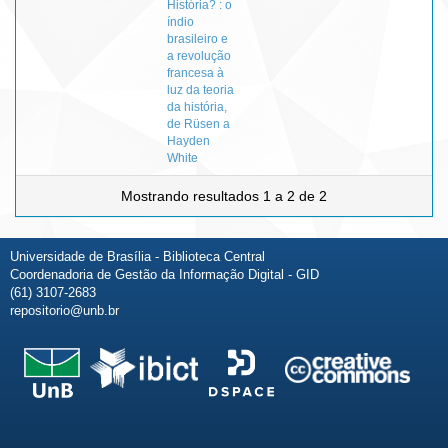
História? : o
índio
brasileiro e
a revolução
francesa à
luz da teoria
da história,
de Rüsen a
Hayden
White
Mostrando resultados 1 a 2 de 2
Universidade de Brasília - Biblioteca Central
Coordenadoria de Gestão da Informação Digital - GID
(61) 3107-2683
repositorio@unb.br