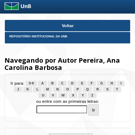
Skip
Voltar
navigation
REPOSITÓRIO INSTITUCIONAL DA UNB
Navegando por Autor Pereira, Ana
Carolina Barbosa
Ir para:
0-9
A
B
C
D
E
F
G
H
I
J
K
L
M
N
O
P
Q
R
S
T
U
V
W
X
Y
Z
ou entre com as primeiras letras: