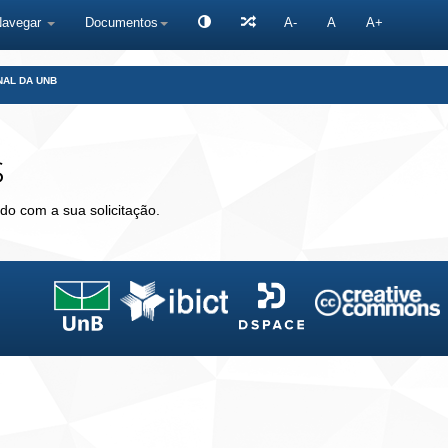
Navegar
Documentos
A-
A
A+
NAL DA UNB
s
do com a sua solicitação.