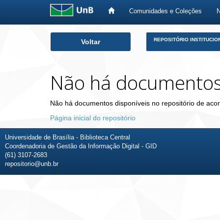
Comunidades e Coleções
Skip
REPOSITÓRIO INSTITUCIO
Voltar
navigation
Não há documento
Não há documentos disponíveis no repositório de acor
Página inicial do repositório
Universidade de Brasília - Biblioteca Central
Coordenadoria de Gestão da Informação Digital - GID
(61) 3107-2683
repositorio@unb.br