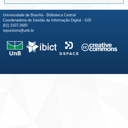
Universidade de Brasília - Biblioteca Central
Coordenadoria de Gestão da Informação Digital - GID
(61) 3107-2683
repositorio@unb.br
Fale conosco
Sobre