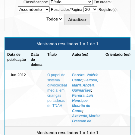
Classificar por:
Em ordem:
Resultados/Página
Registro(s):
Mostrando resultados 1 a 1 de 1
Data de
Data
Título
Autor(es)
Orientador(es)
publicação
de
defesa
Jun-2012
-
O papel do
Pereira, Valéria
-
sistema
Canto
;
Feitosa,
olivococlear
Maria Angela
medial em
Guimarães
;
crianças
Pereira, Luiz
portadoras
Henrique
de TDAH
Mourão do
Canto
;
Azevedo, Marisa
Frasson de
Mostrando resultados 1 a 1 de 1