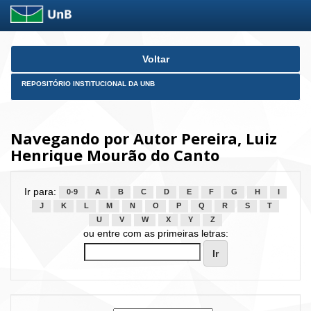
Skip
Voltar
navigation
REPOSITÓRIO INSTITUCIONAL DA UNB
Navegando por Autor Pereira, Luiz
Henrique Mourão do Canto
Ir para:
0-9
A
B
C
D
E
F
G
H
I
J
K
L
M
N
O
P
Q
R
S
T
U
V
W
X
Y
Z
ou entre com as primeiras letras: