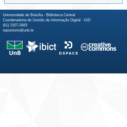
Universidade de Brasília - Biblioteca Central
Coordenadoria de Gestão da Informação Digital - GID
(61) 3107-2683
repositorio@unb.br
Fale conosco
Sobre