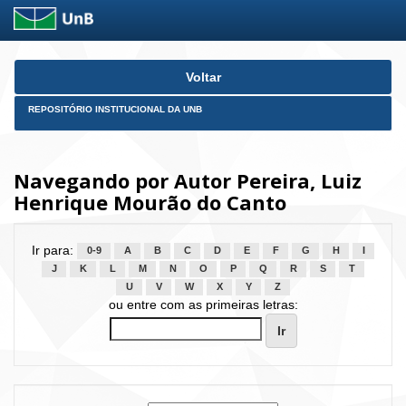
Skip
Voltar
navigation
REPOSITÓRIO INSTITUCIONAL DA UNB
Navegando por Autor Pereira, Luiz
Henrique Mourão do Canto
Ir para:
0-9
A
B
C
D
E
F
G
H
I
J
K
L
M
N
O
P
Q
R
S
T
U
V
W
X
Y
Z
ou entre com as primeiras letras: