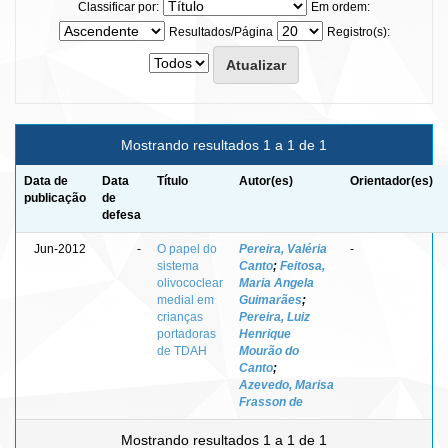
Classificar por:
Em ordem:
Resultados/Página
Registro(s):
Mostrando resultados 1 a 1 de 1
Data de
Data
Título
Autor(es)
Orientador(es)
publicação
de
defesa
Jun-2012
-
O papel do
Pereira, Valéria
-
sistema
Canto
;
Feitosa,
olivococlear
Maria Angela
medial em
Guimarães
;
crianças
Pereira, Luiz
portadoras
Henrique
de TDAH
Mourão do
Canto
;
Azevedo, Marisa
Frasson de
Mostrando resultados 1 a 1 de 1