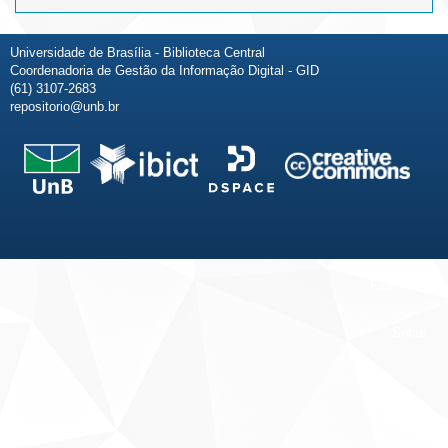
Universidade de Brasília - Biblioteca Central
Coordenadoria de Gestão da Informação Digital - GID
(61) 3107-2683
repositorio@unb.br
Fale conosco
Sobre