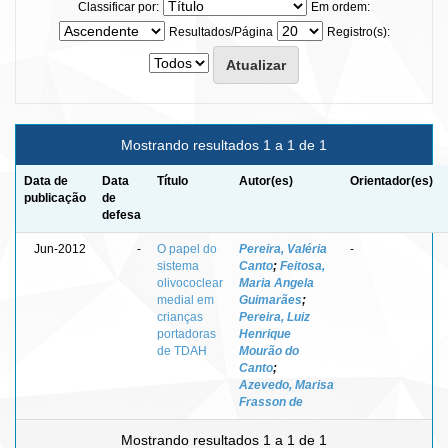
Classificar por:
Em ordem:
Resultados/Página
Registro(s):
Mostrando resultados 1 a 1 de 1
Data de
Data
Título
Autor(es)
Orientador(es)
publicação
de
defesa
Jun-2012
-
O papel do
Pereira, Valéria
-
sistema
Canto
;
Feitosa,
olivococlear
Maria Angela
medial em
Guimarães
;
crianças
Pereira, Luiz
portadoras
Henrique
de TDAH
Mourão do
Canto
;
Azevedo, Marisa
Frasson de
Mostrando resultados 1 a 1 de 1