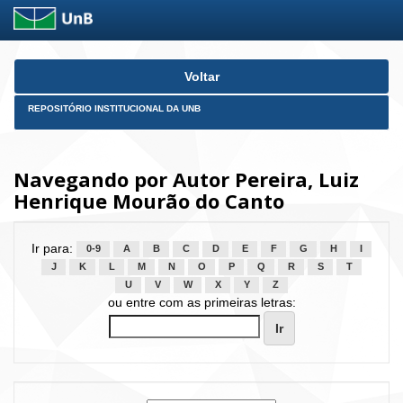
Skip
Voltar
navigation
REPOSITÓRIO INSTITUCIONAL DA UNB
Navegando por Autor Pereira, Luiz
Henrique Mourão do Canto
Ir para:
0-9
A
B
C
D
E
F
G
H
I
J
K
L
M
N
O
P
Q
R
S
T
U
V
W
X
Y
Z
ou entre com as primeiras letras: