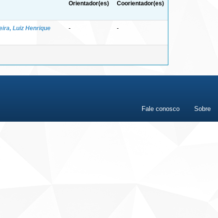
Orientador(es)
Coorientador(es)
eira, Luiz Henrique
-
-
Fale conosco
Sobre