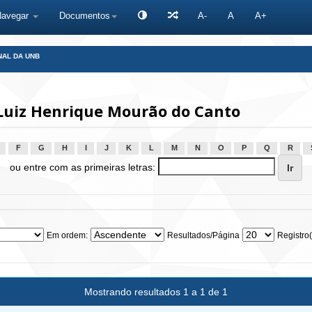
Navegar
Documentos
A-
A
A+
NAL DA UNB
Luiz Henrique Mourão do Canto
F
G
H
I
J
K
L
M
N
O
P
Q
R
ou entre com as primeiras letras:
Em ordem:
Resultados/Página
Registro(
Mostrando resultados 1 a 1 de 1