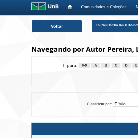
Comunidades e Coleções
Skip
REPOSITÓRIO INSTITUCIO
Voltar
navigation
Navegando por Autor Pereira, 
Ir para:
0-9
A
B
C
D
E
Classificar por: