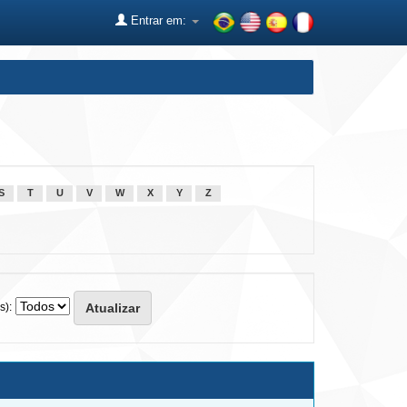
Entrar em:
S
T
U
V
W
X
Y
Z
s):