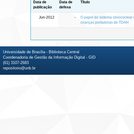
Data de
Data de
Título
publicação
defesa
Jun-2012
-
O papel do sistema olivococlear
crianças portadoras de TDAH
Universidade de Brasília - Biblioteca Central
Coordenadoria de Gestão da Informação Digital - GID
(61) 3107-2683
repositorio@unb.br