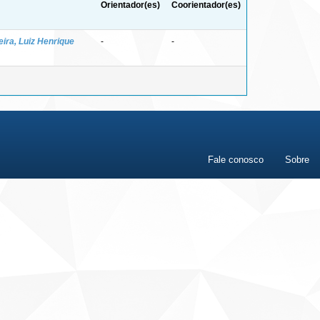
Orientador(es)
Coorientador(es)
eira, Luiz Henrique
-
-
Fale conosco
Sobre