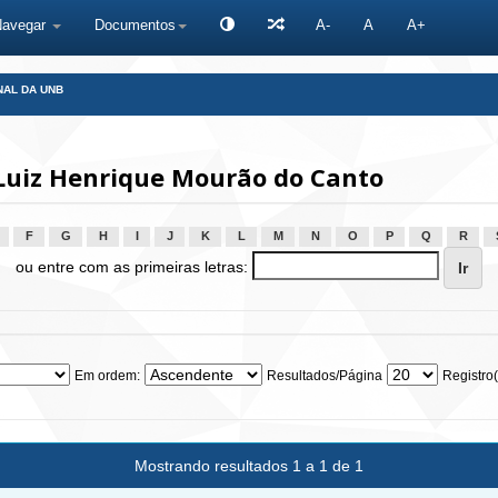
Navegar
Documentos
A-
A
A+
NAL DA UNB
Luiz Henrique Mourão do Canto
F
G
H
I
J
K
L
M
N
O
P
Q
R
ou entre com as primeiras letras:
Em ordem:
Resultados/Página
Registro(
Mostrando resultados 1 a 1 de 1