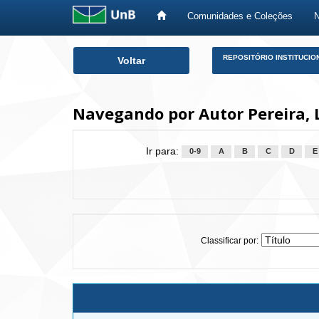
Comunidades e Coleções
Skip
REPOSITÓRIO INSTITUCIO
Voltar
navigation
Navegando por Autor Pereira, 
Ir para:
0-9
A
B
C
D
E
Classificar por: