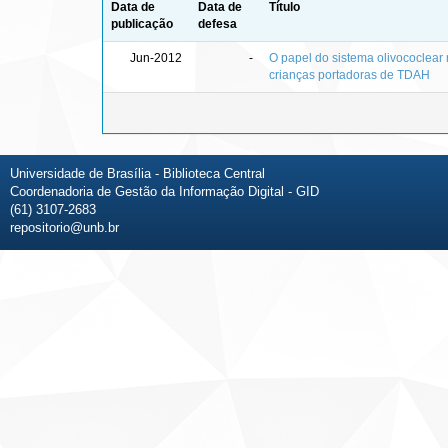
Data de
Data de
Título
publicação
defesa
Jun-2012
-
O papel do sistema olivococlear
crianças portadoras de TDAH
Universidade de Brasília - Biblioteca Central
Coordenadoria de Gestão da Informação Digital - GID
(61) 3107-2683
repositorio@unb.br