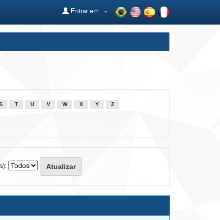
Entrar em:
S
T
U
V
W
X
Y
Z
s):