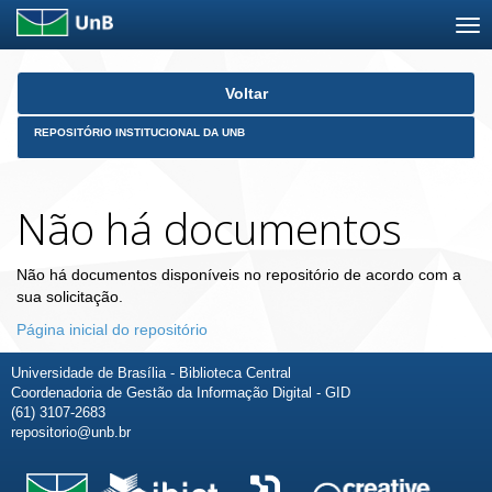
Skip
Voltar
navigation
REPOSITÓRIO INSTITUCIONAL DA UNB
Não há documentos
Não há documentos disponíveis no repositório de acordo com a
sua solicitação.
Página inicial do repositório
Universidade de Brasília - Biblioteca Central
Coordenadoria de Gestão da Informação Digital - GID
(61) 3107-2683
repositorio@unb.br