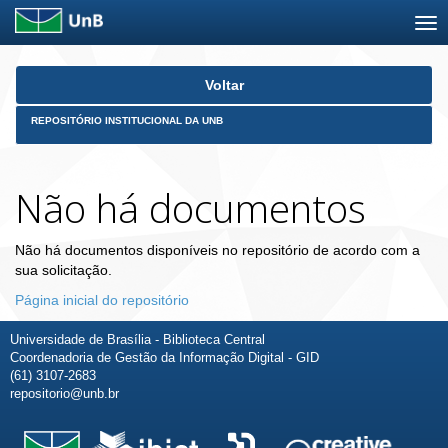
Skip
Voltar
navigation
REPOSITÓRIO INSTITUCIONAL DA UNB
Não há documentos
Não há documentos disponíveis no repositório de acordo com a
sua solicitação.
Página inicial do repositório
Universidade de Brasília - Biblioteca Central
Coordenadoria de Gestão da Informação Digital - GID
(61) 3107-2683
repositorio@unb.br