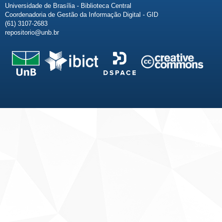
Universidade de Brasília - Biblioteca Central
Coordenadoria de Gestão da Informação Digital - GID
(61) 3107-2683
repositorio@unb.br
Fale conosco
Sobre