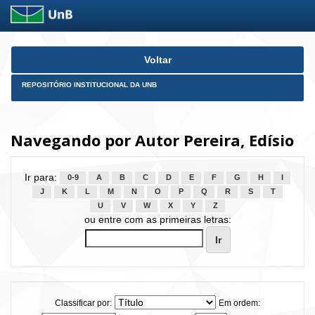
Skip
Voltar
navigation
REPOSITÓRIO INSTITUCIONAL DA UNB
Navegando por Autor Pereira, Edísio
Ir para:
0-9
A
B
C
D
E
F
G
H
I
J
K
L
M
N
O
P
Q
R
S
T
U
V
W
X
Y
Z
ou entre com as primeiras letras:
Classificar por:
Em ordem: