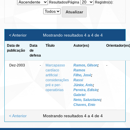
Resultados/Página
Registro(s):
< Anterior
Mostrando resultados 4 a 4 de 4
Data de
Data
Título
Autor(es)
Orientador(es
publicação
de
defesa
Dez-2003
-
Marcapasso
Ramos, Gilson
;
-
cardíaco
Ramos
artificial :
Filho, José
;
considerações
Rassi
pré e per-
Júnior, Anis
;
operatórias
Pereira, Edísio
;
Gabriel
Neto, Salustiano
;
Chaves, Enio
< Anterior
Mostrando resultados 4 a 4 de 4