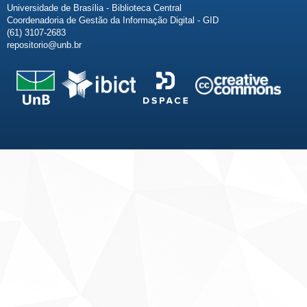
Universidade de Brasília - Biblioteca Central
Coordenadoria de Gestão da Informação Digital - GID
(61) 3107-2683
repositorio@unb.br
Fale conosco
Sobre