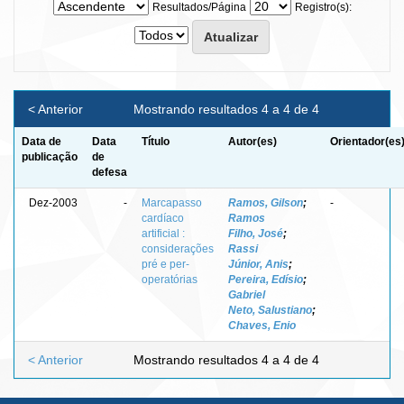
Resultados/Página
Registro(s):
< Anterior
Mostrando resultados 4 a 4 de 4
Data de
Data
Título
Autor(es)
Orientador(es
publicação
de
defesa
Dez-2003
-
Marcapasso
Ramos, Gilson
;
-
cardíaco
Ramos
artificial :
Filho, José
;
considerações
Rassi
pré e per-
Júnior, Anis
;
operatórias
Pereira, Edísio
;
Gabriel
Neto, Salustiano
;
Chaves, Enio
< Anterior
Mostrando resultados 4 a 4 de 4