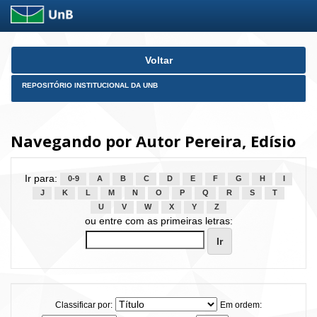
Skip
Voltar
navigation
REPOSITÓRIO INSTITUCIONAL DA UNB
Navegando por Autor Pereira, Edísio
Ir para:
0-9
A
B
C
D
E
F
G
H
I
J
K
L
M
N
O
P
Q
R
S
T
U
V
W
X
Y
Z
ou entre com as primeiras letras:
Classificar por:
Em ordem: