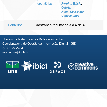
operatórias
Pereira, Edísio
;
Gabriel
Neto, Salustiano
;
Chaves, Enio
< Anterior
Mostrando resultados 3 a 4 de 4
Universidade de Brasília - Biblioteca Central
Coordenadoria de Gestão da Informação Digital - GID
(61) 3107-2683
repositorio@unb.br
Fale conosco
Sobre