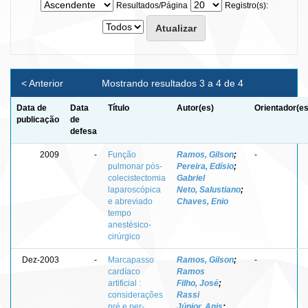
Resultados/Página
Registro(s):
< Anterior
Mostrando resultados 3 a 4 de 4
Data de
Data
Título
Autor(es)
Orientador(es
publicação
de
defesa
2009
-
Função
Ramos, Gilson
;
-
pulmonar pós-
Pereira, Edísio
;
colecistectomia
Gabriel
laparoscópica
Neto, Salustiano
;
e abreviado
Chaves, Enio
tempo
anestésico-
cirúrgico
Dez-2003
-
Marcapasso
Ramos, Gilson
;
-
cardíaco
Ramos
artificial :
Filho, José
;
considerações
Rassi
pré e per-
Júnior, Anis
;