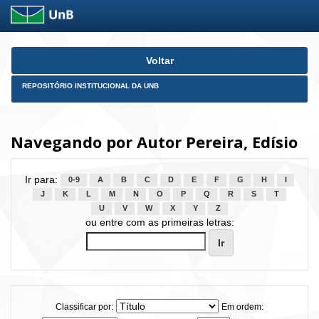
Skip
Voltar
navigation
REPOSITÓRIO INSTITUCIONAL DA UNB
Navegando por Autor Pereira, Edísio
Ir para:
0-9
A
B
C
D
E
F
G
H
I
J
K
L
M
N
O
P
Q
R
S
T
U
V
W
X
Y
Z
ou entre com as primeiras letras:
Classificar por:
Em ordem: